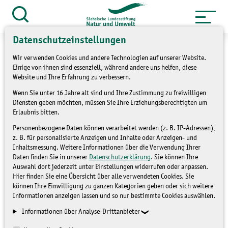
Zum
Inhalt
Suche
öffnen
springen
Datenschutzeinstellungen
Wir verwenden Cookies und andere Technologien auf unserer Website.
Einige von ihnen sind essenziell, während andere uns helfen, diese
Website und Ihre Erfahrung zu verbessern.
»
Service
Presse und Medien
Wenn Sie unter 16 Jahre alt sind und Ihre Zustimmung zu freiwilligen
Diensten geben möchten, müssen Sie Ihre Erziehungsberechtigten um
»
Pressemitteilungen
Erlaubnis bitten.
Personenbezogene Daten können verarbeitet werden (z. B. IP-Adressen),
Digitale Eröffnung
z. B. für personalisierte Anzeigen und Inhalte oder Anzeigen- und
Inhaltsmessung. Weitere Informationen über die Verwendung Ihrer
Sächsische
Daten finden Sie in unserer
Datenschutzerklärung
. Sie können Ihre
Auswahl dort jederzeit unter Einstellungen widerrufen oder anpassen.
Landesausstellung Bildung
Hier finden Sie eine Übersicht über alle verwendeten Cookies. Sie
können Ihre Einwilligung zu ganzen Kategorien geben oder sich weitere
für nachhaltige
Informationen anzeigen lassen und so nur bestimmte Cookies auswählen.
Entwicklung (BNE)
Informationen über Analyse-Drittanbieter