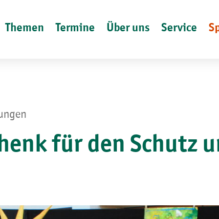
Themen
Termine
Über uns
Service
S
lungen
chenk für den Schutz u