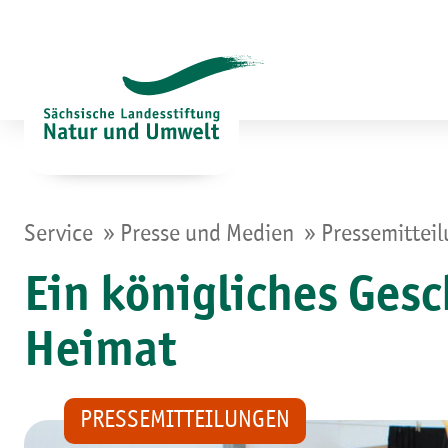
Zum
Inhalt
springen
»
»
Service
Presse und Medien
Pressemittei
Ein königliches Ges
Heimat
PRESSEMITTEILUNGEN