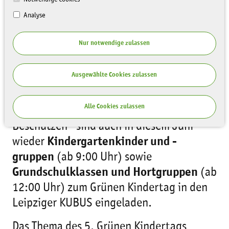
Analyse
Nur notwendige zulassen
Ausgewählte Cookies zulassen
Umweltbildung zum Anfassen:
Unter
Alle Cookies zulassen
dem Motto "Bestaunen - Begreifen -
Beschützen" sind auch in diesem Juni
wieder
Kindergartenkinder und -
gruppen
(ab 9:00 Uhr) sowie
Grundschulklassen und Hortgruppen
(ab
12:00 Uhr) zum Grünen Kindertag in den
Leipziger KUBUS eingeladen.
Das Thema des 5. Grünen Kindertags