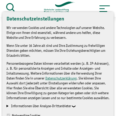
Zum
Inhalt
Suche
öffnen
springen
Datenschutzeinstellungen
Wir verwenden Cookies und andere Technologien auf unserer Website.
Einige von ihnen sind essenziell, während andere uns helfen, diese
Website und Ihre Erfahrung zu verbessern.
»
Service
Presse und Medien
Wenn Sie unter 16 Jahre alt sind und Ihre Zustimmung zu freiwilligen
Diensten geben möchten, müssen Sie Ihre Erziehungsberechtigten um
»
Pressemitteilungen
Erlaubnis bitten.
Personenbezogene Daten können verarbeitet werden (z. B. IP-Adressen),
Ein Naturerlebnismarkt
z. B. für personalisierte Anzeigen und Inhalte oder Anzeigen- und
Inhaltsmessung. Weitere Informationen über die Verwendung Ihrer
Daten finden Sie in unserer
Datenschutzerklärung
. Sie können Ihre
PRESSEMITTEILUNGEN
Auswahl dort jederzeit unter Einstellungen widerrufen oder anpassen.
Hier finden Sie eine Übersicht über alle verwendeten Cookies. Sie
können Ihre Einwilligung zu ganzen Kategorien geben oder sich weitere
Informationen anzeigen lassen und so nur bestimmte Cookies auswählen.
Informationen über Analyse-Drittanbieter
Notwendige Cookies