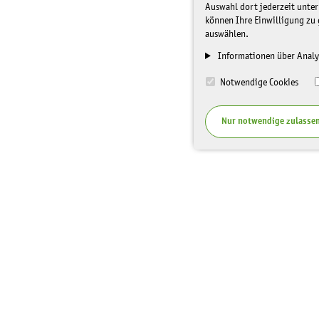
Auswahl dort jederzeit unter
können Ihre Einwilligung zu 
auswählen.
Informationen über Analy
Notwendige Cookies
Nur notwendige zulasse
I
Top Themen
Spenden
n
f
Veranstaltungen
Unterstüt