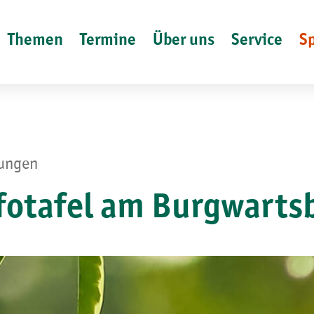
Themen
Termine
Über uns
Service
S
lungen
fotafel am Burgwarts