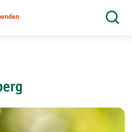
penden
Suche
öffnen
berg