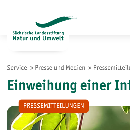
Zum
Inhalt
springen
»
»
Service
Presse und Medien
Pressemittei
Einweihung einer In
PRESSEMITTEILUNGEN