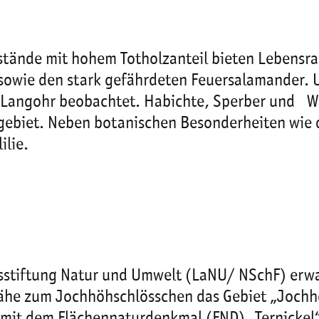
tände mit hohem Totholzanteil bieten Lebensrau
 sowie den stark gefährdeten Feuersalamander.
Langohr beobachtet. Habichte, Sperber und Wa
utgebiet. Neben botanischen Besonderheiten wi
lilie.
sstiftung Natur und Umwelt (LaNU/ NSchF) erwa
ähe zum Jochhöhschlösschen das Gebiet „Jochh
mit dem Flächennaturdenkmal (FND) „Ternickel“.