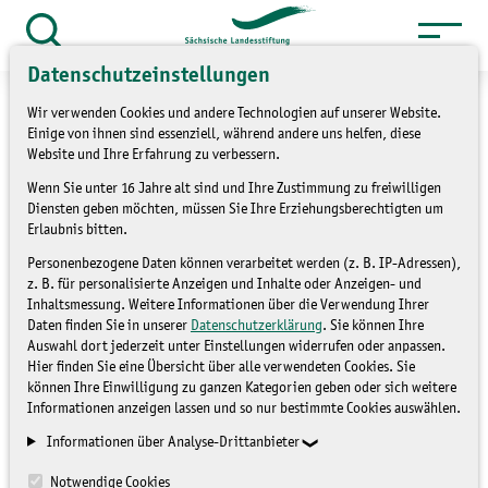
Zum
Inhalt
Suche
Datenschutzeinstellungen
öffnen
springen
Wir verwenden Cookies und andere Technologien auf unserer Website.
Einige von ihnen sind essenziell, während andere uns helfen, diese
Website und Ihre Erfahrung zu verbessern.
Wenn Sie unter 16 Jahre alt sind und Ihre Zustimmung zu freiwilligen
»
Service
Presse und Medien
Diensten geben möchten, müssen Sie Ihre Erziehungsberechtigten um
»
Pressemitteilungen
Erlaubnis bitten.
Personenbezogene Daten können verarbeitet werden (z. B. IP-Adressen),
GESPRÄCH UND
z. B. für personalisierte Anzeigen und Inhalte oder Anzeigen- und
Inhaltsmessung. Weitere Informationen über die Verwendung Ihrer
AUSSTELLUNGSERÖFFNUNG
Daten finden Sie in unserer
Datenschutzerklärung
. Sie können Ihre
Auswahl dort jederzeit unter Einstellungen widerrufen oder anpassen.
: Eine Chance für die
Hier finden Sie eine Übersicht über alle verwendeten Cookies. Sie
können Ihre Einwilligung zu ganzen Kategorien geben oder sich weitere
Platte?
Informationen anzeigen lassen und so nur bestimmte Cookies auswählen.
Informationen über Analyse-Drittanbieter
PRESSEMITTEILUNGEN
Notwendige Cookies