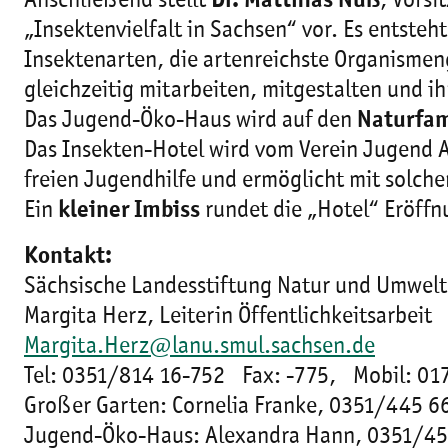
Anschließend stellt
Dr. Matthias Nuß
, Vors
„Insektenvielfalt in Sachsen“ vor. Es entsteh
Insektenarten, die artenreichste Organismen
gleichzeitig mitarbeiten, mitgestalten und 
Das Jugend-Öko-Haus wird auf den
Naturfam
Das Insekten-Hotel wird vom Verein Jugend Arb
freien Jugendhilfe und ermöglicht mit solche
Ein
kleiner Imbiss
rundet die „Hotel“ Eröffn
Kontakt:
Sächsische Landesstiftung Natur und Umwelt
Margita Herz, Leiterin Öffentlichkeitsarbeit
Margita.Herz@lanu.smul.sachsen.de
Tel: 0351/814 16-752 Fax: -775, Mobil: 01
Großer Garten: Cornelia Franke, 0351/445 6
Jugend-Öko-Haus: Alexandra Hann, 0351/45