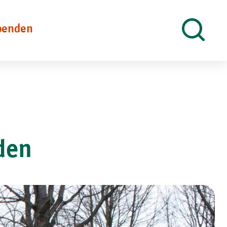
penden
Suche
öffnen
den