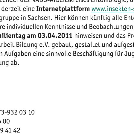
itzender des NABU-Arbeitskreises Entomologie, 
t derzeit eine
Internetplattform
www.insekten-
gruppe in Sachsen. Hier können künftig alle En
ihre individuellen Kenntnisse und Beobachtungen
ilientag am 03.04.2011
hinweisen und das P
eit Bildung e.V. gebaut, gestaltet und aufgeste
n Aufgaben eine sinnvolle Beschäftigung für Ju
ung ab.
73-932 03 10
6 00
9 41 42