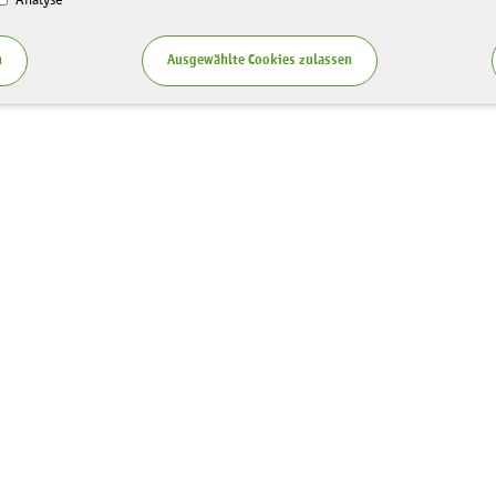
Analyse
n
Ausgewählte Cookies zulassen
Service
zung LaNU
Blog
ten
Publikationen
spende
Teilnahmebedingungen