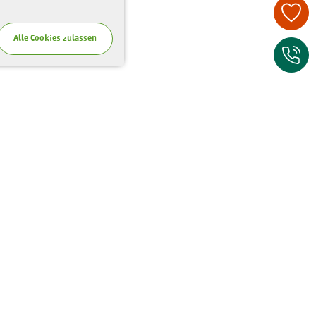
Spenden Sie je
Alle Cookies zulassen
Zum Kontaktfor
Wo Sie uns finden
Riesaer Straße 7
01129 Dresden
Tel.:
0351 - 81 41 67 00
Fax:
0351 - 81 41 67 75