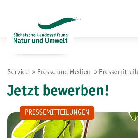
Zum
Inhalt
springen
»
»
Service
Presse und Medien
Pressemittei
Jetzt bewerben!
PRESSEMITTEILUNGEN