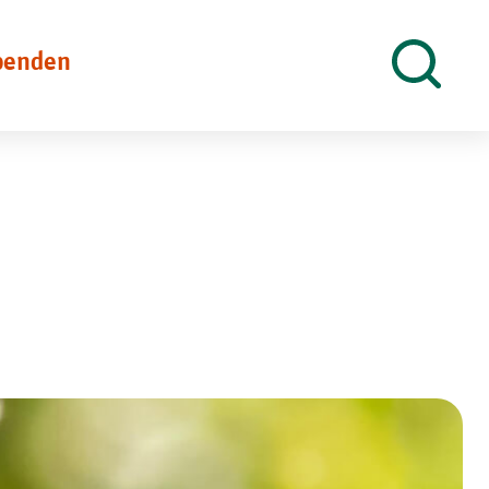
penden
Suche
öffnen