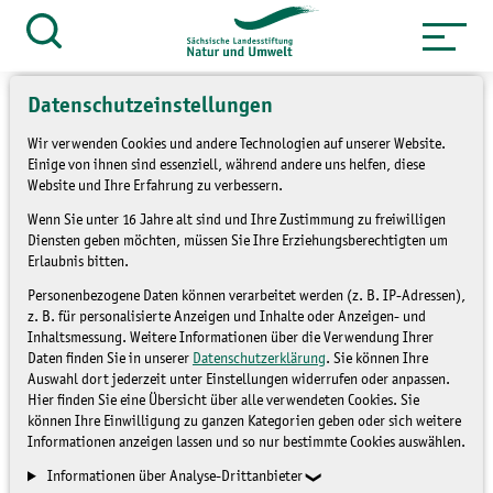
Zum
Inhalt
Suche
öffnen
springen
Datenschutzeinstellungen
Wir verwenden Cookies und andere Technologien auf unserer Website.
Einige von ihnen sind essenziell, während andere uns helfen, diese
Website und Ihre Erfahrung zu verbessern.
»
Service
Presse und Medien
Wenn Sie unter 16 Jahre alt sind und Ihre Zustimmung zu freiwilligen
»
Pressemitteilungen
Diensten geben möchten, müssen Sie Ihre Erziehungsberechtigten um
Erlaubnis bitten.
Krötenschutz der sich
Personenbezogene Daten können verarbeitet werden (z. B. IP-Adressen),
z. B. für personalisierte Anzeigen und Inhalte oder Anzeigen- und
auszahlt
Inhaltsmessung. Weitere Informationen über die Verwendung Ihrer
Daten finden Sie in unserer
Datenschutzerklärung
. Sie können Ihre
Auswahl dort jederzeit unter Einstellungen widerrufen oder anpassen.
PRESSEMITTEILUNGEN
Hier finden Sie eine Übersicht über alle verwendeten Cookies. Sie
können Ihre Einwilligung zu ganzen Kategorien geben oder sich weitere
Informationen anzeigen lassen und so nur bestimmte Cookies auswählen.
Informationen über Analyse-Drittanbieter