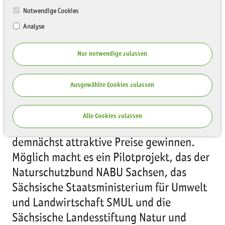
Notwendige Cookies
Analyse
Nur notwendige zulassen
Ausgewählte Cookies zulassen
In der Netzgemeinde spricht es sich so
langsam herum: Mit Facebook und Twitter
Alle Cookies zulassen
kann man jetzt auch Kröten schützen und
demnächst attraktive Preise gewinnen.
Möglich macht es ein Pilotprojekt, das der
Naturschutzbund NABU Sachsen, das
Sächsische Staatsministerium für Umwelt
und Landwirtschaft SMUL und die
Sächsische Landesstiftung Natur und