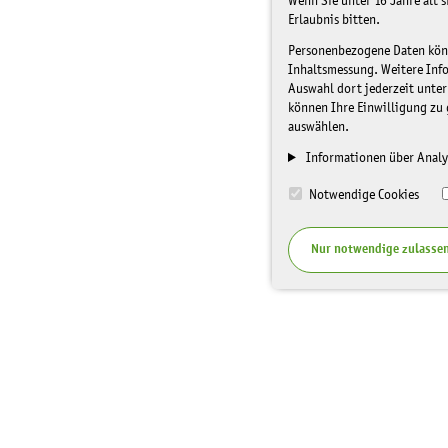
Wenn Sie unter 16 Jahre alt 
Erlaubnis bitten.
Personenbezogene Daten könne
Inhaltsmessung. Weitere Inf
Auswahl dort jederzeit unter
können Ihre Einwilligung zu 
auswählen.
Informationen über Analy
Notwendige Cookies
Nur notwendige zulasse
I