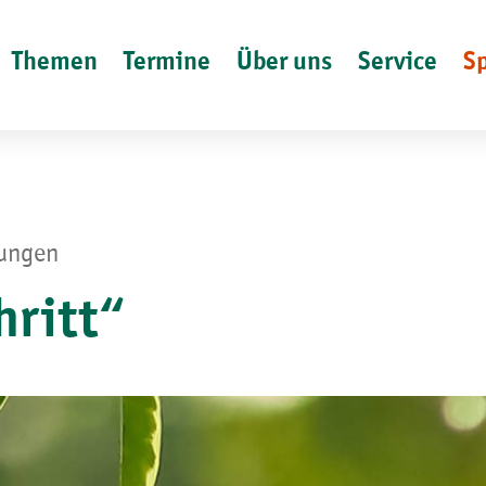
Themen
Termine
Über uns
Service
S
lungen
hritt“