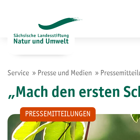
Zum
Inhalt
springen
»
»
Service
Presse und Medien
Pressemittei
„Mach den ersten Sc
PRESSEMITTEILUNGEN