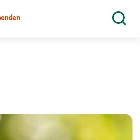
penden
Suche
öffnen