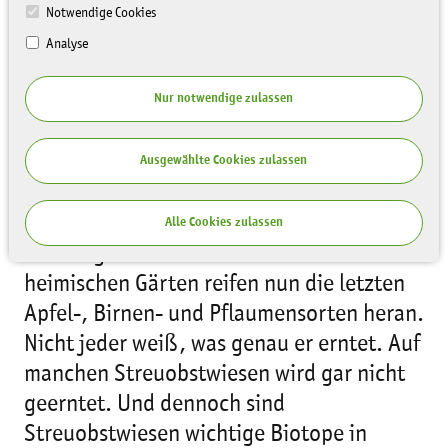
Notwendige Cookies
Analyse
Nur notwendige zulassen
Ausgewählte Cookies zulassen
Der Herbst ist Erntezeit und dies
besonders auch für das Baumobst. Auf
Alle Cookies zulassen
unzähligen Streuobstwiesen und in
heimischen Gärten reifen nun die letzten
Apfel-, Birnen- und Pflaumensorten heran.
Nicht jeder weiß, was genau er erntet. Auf
manchen Streuobstwiesen wird gar nicht
geerntet. Und dennoch sind
Streuobstwiesen wichtige Biotope in