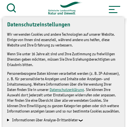
Zum
Inhalt
Suche
öffnen
springen
Datenschutzeinstellungen
Wir verwenden Cookies und andere Technologien auf unserer Website.
Einige von ihnen sind essenziell, während andere uns helfen, diese
Website und Ihre Erfahrung zu verbessern.
»
Service
Presse und Medien
Wenn Sie unter 16 Jahre alt sind und Ihre Zustimmung zu freiwilligen
»
Pressemitteilungen
Diensten geben möchten, müssen Sie Ihre Erziehungsberechtigten um
Erlaubnis bitten.
Mitteleuropäische
Personenbezogene Daten können verarbeitet werden (z. B. IP-Adressen),
z. B. für personalisierte Anzeigen und Inhalte oder Anzeigen- und
Pomologentage
Inhaltsmessung. Weitere Informationen über die Verwendung Ihrer
Daten finden Sie in unserer
Datenschutzerklärung
. Sie können Ihre
Auswahl dort jederzeit unter Einstellungen widerrufen oder anpassen.
Hier finden Sie eine Übersicht über alle verwendeten Cookies. Sie
PRESSEMITTEILUNGEN
können Ihre Einwilligung zu ganzen Kategorien geben oder sich weitere
Informationen anzeigen lassen und so nur bestimmte Cookies auswählen.
Informationen über Analyse-Drittanbieter