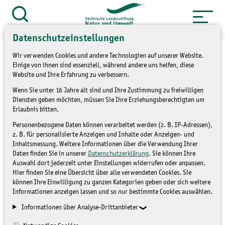
Zum
Inhalt
Suche
öffnen
springen
Datenschutzeinstellungen
Wir verwenden Cookies und andere Technologien auf unserer Website.
Einige von ihnen sind essenziell, während andere uns helfen, diese
Website und Ihre Erfahrung zu verbessern.
»
Service
Presse und Medien
Wenn Sie unter 16 Jahre alt sind und Ihre Zustimmung zu freiwilligen
Diensten geben möchten, müssen Sie Ihre Erziehungsberechtigten um
»
Pressemitteilungen
Erlaubnis bitten.
Personenbezogene Daten können verarbeitet werden (z. B. IP-Adressen),
Neue Weideflächen für
z. B. für personalisierte Anzeigen und Inhalte oder Anzeigen- und
Inhaltsmessung. Weitere Informationen über die Verwendung Ihrer
Taurusrinder und Konik-
Daten finden Sie in unserer
Datenschutzerklärung
. Sie können Ihre
Auswahl dort jederzeit unter Einstellungen widerrufen oder anpassen.
Wildpferde
Hier finden Sie eine Übersicht über alle verwendeten Cookies. Sie
können Ihre Einwilligung zu ganzen Kategorien geben oder sich weitere
Informationen anzeigen lassen und so nur bestimmte Cookies auswählen.
PRESSEMITTEILUNGEN
Informationen über Analyse-Drittanbieter