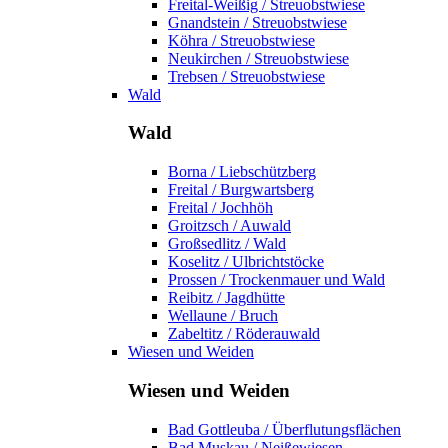
Freital-Weißig / Streuobstwiese
Gnandstein / Streuobstwiese
Köhra / Streuobstwiese
Neukirchen / Streuobstwiese
Trebsen / Streuobstwiese
Wald
Wald
Borna / Liebschützberg
Freital / Burgwartsberg
Freital / Jochhöh
Groitzsch / Auwald
Großsedlitz / Wald
Koselitz / Ulbrichtstöcke
Prossen / Trockenmauer und Wald
Reibitz / Jagdhütte
Wellaune / Bruch
Zabeltitz / Röderauwald
Wiesen und Weiden
Wiesen und Weiden
Bad Gottleuba / Überflutungsflächen
Bad Muskau / Neißewiesen