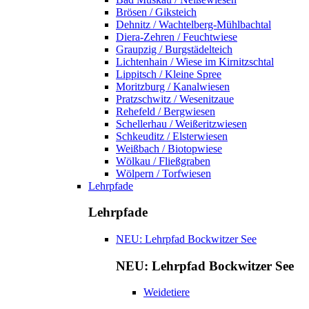
Brösen / Giksteich
Dehnitz / Wachtelberg-Mühlbachtal
Diera-Zehren / Feuchtwiese
Graupzig / Burgstädelteich
Lichtenhain / Wiese im Kirnitzschtal
Lippitsch / Kleine Spree
Moritzburg / Kanalwiesen
Pratzschwitz / Wesenitzaue
Rehefeld / Bergwiesen
Schellerhau / Weißeritzwiesen
Schkeuditz / Elsterwiesen
Weißbach / Biotopwiese
Wölkau / Fließgraben
Wölpern / Torfwiesen
Lehrpfade
Lehrpfade
NEU: Lehrpfad Bockwitzer See
NEU: Lehrpfad Bockwitzer See
Weidetiere