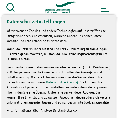
Zum
Inhalt
Suche
öffnen
springen
Datenschutzeinstellungen
Wir verwenden Cookies und andere Technologien auf unserer Website.
Einige von ihnen sind essenziell, während andere uns helfen, diese
Website und Ihre Erfahrung zu verbessern.
»
Service
Presse und Medien
Wenn Sie unter 16 Jahre alt sind und Ihre Zustimmung zu freiwilligen
»
Pressemitteilungen
Diensten geben möchten, müssen Sie Ihre Erziehungsberechtigten um
Erlaubnis bitten.
Ökologischer Landbau in
Personenbezogene Daten können verarbeitet werden (z. B. IP-Adressen),
z. B. für personalisierte Anzeigen und Inhalte oder Anzeigen- und
Sachsen nunmehr auf der
Inhaltsmessung. Weitere Informationen über die Verwendung Ihrer
Daten finden Sie in unserer
Datenschutzerklärung
. Sie können Ihre
Gewinnerstraße
Auswahl dort jederzeit unter Einstellungen widerrufen oder anpassen.
Hier finden Sie eine Übersicht über alle verwendeten Cookies. Sie
können Ihre Einwilligung zu ganzen Kategorien geben oder sich weitere
Informationen anzeigen lassen und so nur bestimmte Cookies auswählen.
PRESSEMITTEILUNGEN
Informationen über Analyse-Drittanbieter