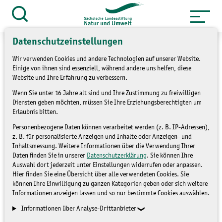
Zum
Inhalt
Suche
öffnen
springen
Datenschutzeinstellungen
Wir verwenden Cookies und andere Technologien auf unserer Website.
Einige von ihnen sind essenziell, während andere uns helfen, diese
Website und Ihre Erfahrung zu verbessern.
»
Service
Presse und Medien
Wenn Sie unter 16 Jahre alt sind und Ihre Zustimmung zu freiwilligen
»
Pressemitteilungen
Diensten geben möchten, müssen Sie Ihre Erziehungsberechtigten um
Erlaubnis bitten.
Pilotregion Dübener Heide
Personenbezogene Daten können verarbeitet werden (z. B. IP-Adressen),
z. B. für personalisierte Anzeigen und Inhalte oder Anzeigen- und
Inhaltsmessung. Weitere Informationen über die Verwendung Ihrer
Daten finden Sie in unserer
Datenschutzerklärung
. Sie können Ihre
PRESSEMITTEILUNGEN
Auswahl dort jederzeit unter Einstellungen widerrufen oder anpassen.
Hier finden Sie eine Übersicht über alle verwendeten Cookies. Sie
können Ihre Einwilligung zu ganzen Kategorien geben oder sich weitere
Informationen anzeigen lassen und so nur bestimmte Cookies auswählen.
Informationen über Analyse-Drittanbieter