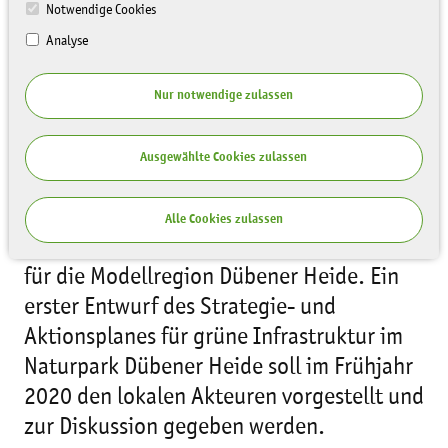
Notwendige Cookies
Analyse
Nur notwendige zulassen
Ausgewählte Cookies zulassen
Die grüne Infrastruktur verbessern,
Grünräume vernetzen und entwickeln: Das
Alle Cookies zulassen
sind die Ziele des geplanten Aktionsplanes
für die Modellregion Dübener Heide. Ein
erster Entwurf des Strategie- und
Aktionsplanes für grüne Infrastruktur im
Naturpark Dübener Heide soll im Frühjahr
2020 den lokalen Akteuren vorgestellt und
zur Diskussion gegeben werden.