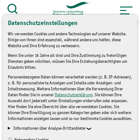
Zum
Inhalt
Suche
öffnen
springen
Datenschutzeinstellungen
Wir verwenden Cookies und andere Technologien auf unserer Website.
Einige von ihnen sind essenziell, während andere uns helfen, diese
Website und Ihre Erfahrung zu verbessern.
»
Service
Presse und Medien
Wenn Sie unter 16 Jahre alt sind und Ihre Zustimmung zu freiwilligen
Diensten geben möchten, müssen Sie Ihre Erziehungsberechtigten um
»
Pressemitteilungen
Erlaubnis bitten.
Personenbezogene Daten können verarbeitet werden (z. B. IP-Adressen),
Sagen Sie uns Ihre
z. B. für personalisierte Anzeigen und Inhalte oder Anzeigen- und
Inhaltsmessung. Weitere Informationen über die Verwendung Ihrer
Meinung!
Daten finden Sie in unserer
Datenschutzerklärung
. Sie können Ihre
Auswahl dort jederzeit unter Einstellungen widerrufen oder anpassen.
Hier finden Sie eine Übersicht über alle verwendeten Cookies. Sie
PRESSEMITTEILUNGEN
können Ihre Einwilligung zu ganzen Kategorien geben oder sich weitere
Informationen anzeigen lassen und so nur bestimmte Cookies auswählen.
Informationen über Analyse-Drittanbieter
Notwendige Cookies