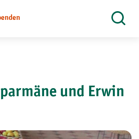
penden
Suche
öffnen
dparmäne und Erwin