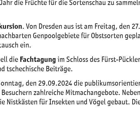
Jahr die Früchte für die Sortenschau zu sammeln
kursion
. Von Dresden aus ist am Freitag, den 
nachbarten Genpoolgebiete für Obstsorten gepla
tausch ein.
ell die
Fachtagung
im Schloss des Fürst-Pückle
nd tschechische Beiträge.
Sonntag, den 29.09.2024 die publikumsorientie
en Besuchern zahlreiche Mitmachangebote. Neb
e Nistkästen für Insekten und Vögel gebaut. Di