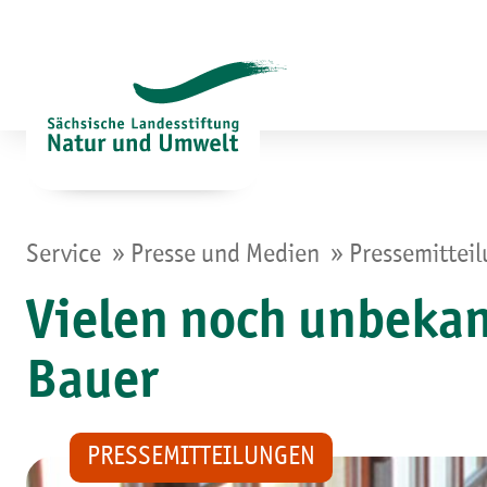
Zum
Inhalt
springen
»
»
Service
Presse und Medien
Pressemittei
Vielen noch unbeka
Bauer
PRESSEMITTEILUNGEN