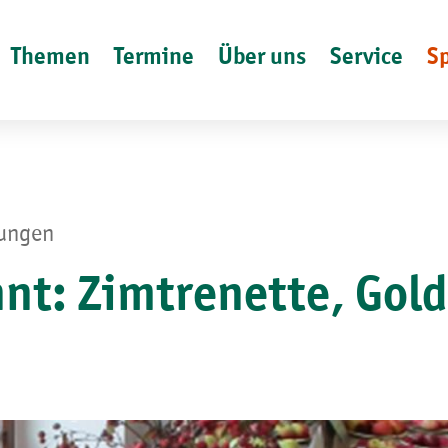
Themen
Termine
Über uns
Service
S
lungen
nnt: Zimtrenette, Gol