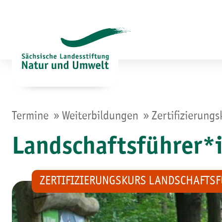
Zum
Inhalt
springen
»
»
Termine
Weiterbildungen
Zertifizierung
Landschaftsführer*
ZERTIFIZIERUNGSKURS LANDSCHAFTSF