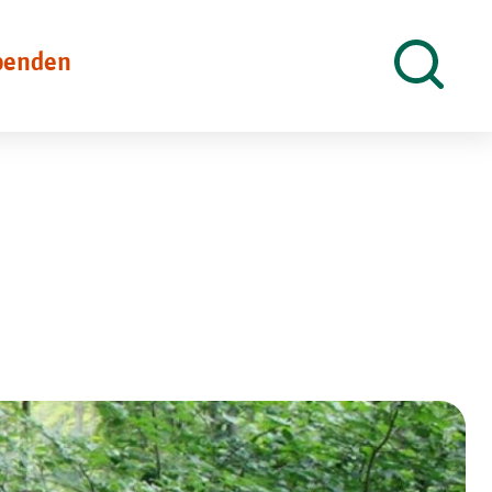
penden
Suche
öffnen