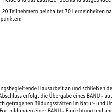
 Heide und das Lausitzer Seenland ausgebildet.
 20 Teilnehmern beinhaltet 70 Lerneinheiten n
rpunkten:
ngsbegleitende Hausarbeit an und schließen den
schluss erfolgt die Übergabe eines BANU - auto
ch getragenen Bildungsstätten im Natur- und Um
h Fortbildungen einer BANU - Einrichtung und a