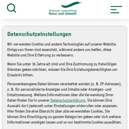
Zum
Inhalt
Suche
öffnen
springen
Datenschutzeinstellungen
Wir verwenden Cookies und andere Technologien auf unserer Website.
Einige von ihnen sind essenziell, während andere uns helfen, diese
»
Themen
Bildung für nachhaltige
Website und Ihre Erfahrung zu verbessern.
»
Entwicklung
Umsetzung
Wenn Sie unter 16 Jahre alt sind und Ihre Zustimmung zu freiwilligen
»
Landesstrategie BNE
Umsetzung
Diensten geben möchten, müssen Sie Ihre Erziehungsberechtigten um
Erlaubnis bitten.
Landesstrategie BNE 2021_22
Personenbezogene Daten können verarbeitet werden (z. B. IP-Adressen),
z. B. für personalisierte Anzeigen und Inhalte oder Anzeigen- und
Potenzielle Servicestellen
Inhaltsmessung. Weitere Informationen über die Verwendung Ihrer
Daten finden Sie in unserer
Datenschutzerklärung
. Sie können Ihre
BNE (S-BNE)
Auswahl dort jederzeit unter Einstellungen widerrufen oder anpassen.
Hier finden Sie eine Übersicht über alle verwendeten Cookies. Sie
können Ihre Einwilligung zu ganzen Kategorien geben oder sich weitere
UMSETZUNG LANDESSTRATEGIE
Informationen anzeigen lassen und so nur bestimmte Cookies auswählen.