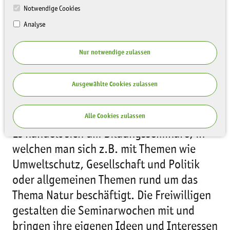
Notwendige Cookies
Analyse
Nur notwendige zulassen
Neben der Tätigkeit in den Einsatzstellen
Ausgewählte Cookies zulassen
gehören 4 Seminarwochen zum Inhalt
eines Freiwilligen Ökologischen Jahres.
Alle Cookies zulassen
Es handelt sich um Bildungsseminare, in
welchen man sich z.B. mit Themen wie
Umweltschutz, Gesellschaft und Politik
oder allgemeinen Themen rund um das
Thema Natur beschäftigt. Die Freiwilligen
gestalten die Seminarwochen mit und
bringen ihre eigenen Ideen und Interessen