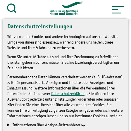
Zum
Inhalt
Suche
öffnen
springen
Datenschutzeinstellungen
Wir verwenden Cookies und andere Technologien auf unserer Website.
Einige von ihnen sind essenziell, während andere uns helfen, diese
Website und Ihre Erfahrung zu verbessern.
»
Themen
Freiwilligendienst &
Wenn Sie unter 16 Jahre alt sind und Ihre Zustimmung zu freiwilligen
»
Engagement
FÖJ
Diensten geben möchten, müssen Sie Ihre Erziehungsberechtigten um
Erlaubnis bitten.
FÖJ: Seminarwochen
Personenbezogene Daten können verarbeitet werden (z. B. IP-Adressen),
z. B. für personalisierte Anzeigen und Inhalte oder Anzeigen- und
Inhaltsmessung. Weitere Informationen über die Verwendung Ihrer
FÖJ
Daten finden Sie in unserer
Datenschutzerklärung
. Sie können Ihre
Auswahl dort jederzeit unter Einstellungen widerrufen oder anpassen.
Hier finden Sie eine Übersicht über alle verwendeten Cookies. Sie
können Ihre Einwilligung zu ganzen Kategorien geben oder sich weitere
Informationen anzeigen lassen und so nur bestimmte Cookies auswählen.
Informationen über Analyse-Drittanbieter