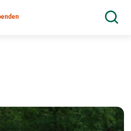
penden
Suche
öffnen