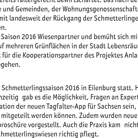
eits faltergerecht bewirtschaftet. Das nach dem
e und Gemeinden, der Wohnungsgenossenschaften
amit landesweit der Rückgang der Schmetterlinge
en.
er Saison 2016 Wiesenpartner und bemüht sich m
uf mehreren Grünflächen in der Stadt Lebensräu
t für die Kooperationspartner des Projektes Anlass
egehen.
Schmetterlingssaison 2016 in Eilenburg statt. H
hzeitig gab es die Möglichkeit, Fragen an Expert
ation der neuen Tagfalter-App für Sachsen sein
mitgeteilt werden können. Zudem wurden neue Ma
roschüre vorgestellt. Auch die Praxis kam nicht
metterlingswiesen richtig pflegt.