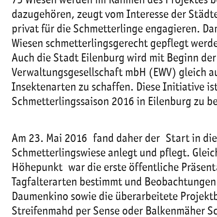
75 Wiesen werden im Rahmen des Projektes ber
dazugehören, zeugt vom Interesse der Städt
privat für die Schmetterlinge engagieren. D
Wiesen schmetterlingsgerecht gepflegt werd
Auch die Stadt Eilenburg wird mit Beginn d
Verwaltungsgesellschaft mbH (EWV) gleich a
Insektenarten zu schaffen. Diese Initiative is
Schmetterlingssaison 2016 in Eilenburg zu b
Am 23. Mai 2016 fand daher der Start in die 
Schmetterlingswiese anlegt und pflegt. Gleic
Höhepunkt war die erste öffentliche Präsent
Tagfalterarten bestimmt und Beobachtungen 
Daumenkino sowie die überarbeitete Projektb
Streifenmahd per Sense oder Balkenmäher Sch