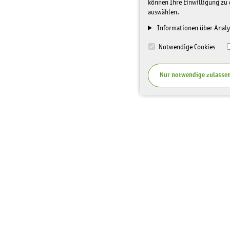
können Ihre Einwilligung zu 
auswählen.
Informationen über Analy
Notwendige Cookies
Nur notwendige zulasse
I
Top Themen
Spenden
n
f
Veranstaltungen
Unterstüt
o