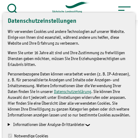
Zum
Inhalt
Suche
Datenschutzeinstellungen
öffnen
springen
Wir verwenden Cookies und andere Technologien auf unserer Website.
Einige von ihnen sind essenziell, während andere uns helfen, diese
Website und Ihre Erfahrung zu verbessern.
Wenn Sie unter 16 Jahre alt sind und Ihre Zustimmung zu freiwilligen
»
Themen
Natur und Landschaft
Diensten geben möchten, müssen Sie Ihre Erziehungsberechtigten um
»
Bergbaufolgelandschaft
Erlaubnis bitten.
Personenbezogene Daten können verarbeitet werden (z. B. IP-Adressen),
Waldumbau in der
z. B. für personalisierte Anzeigen und Inhalte oder Anzeigen- und
Inhaltsmessung. Weitere Informationen über die Verwendung Ihrer
Bergbaufolgelandschaft
Daten finden Sie in unserer
Datenschutzerklärung
. Sie können Ihre
Auswahl dort jederzeit unter Einstellungen widerrufen oder anpassen.
Deutzen
Hier finden Sie eine Übersicht über alle verwendeten Cookies. Sie
können Ihre Einwilligung zu ganzen Kategorien geben oder sich weitere
Informationen anzeigen lassen und so nur bestimmte Cookies auswählen.
BERGBAUFOLGELANDSCHAFT
Informationen über Analyse-Drittanbieter
Notwendige Cookies