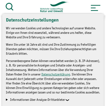
Zum
Inhalt
Suche
öffnen
springen
Datenschutzeinstellungen
Wir verwenden Cookies und andere Technologien auf unserer Website.
Einige von ihnen sind essenziell, während andere uns helfen, diese
Website und Ihre Erfahrung zu verbessern.
»
Themen
Natur und Landschaft
Wenn Sie unter 16 Jahre alt sind und Ihre Zustimmung zu freiwilligen
»
Übersicht LaNU-Flächen
Diensten geben möchten, müssen Sie Ihre Erziehungsberechtigten um
Erlaubnis bitten.
Köhra
Personenbezogene Daten können verarbeitet werden (z. B. IP-Adressen),
z. B. für personalisierte Anzeigen und Inhalte oder Anzeigen- und
Inhaltsmessung. Weitere Informationen über die Verwendung Ihrer
Daten finden Sie in unserer
Datenschutzerklärung
. Sie können Ihre
Auswahl dort jederzeit unter Einstellungen widerrufen oder anpassen.
Hier finden Sie eine Übersicht über alle verwendeten Cookies. Sie
können Ihre Einwilligung zu ganzen Kategorien geben oder sich weitere
Informationen anzeigen lassen und so nur bestimmte Cookies auswählen.
Informationen über Analyse-Drittanbieter