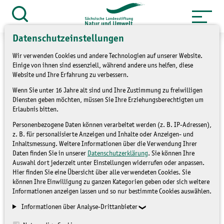
Zum
Inhalt
Suche
öffnen
springen
Datenschutzeinstellungen
Wir verwenden Cookies und andere Technologien auf unserer Website.
Einige von ihnen sind essenziell, während andere uns helfen, diese
Website und Ihre Erfahrung zu verbessern.
»
Themen
Natur und Landschaft
Wenn Sie unter 16 Jahre alt sind und Ihre Zustimmung zu freiwilligen
Diensten geben möchten, müssen Sie Ihre Erziehungsberechtigten um
»
Übersicht LaNU-Flächen
Erlaubnis bitten.
Personenbezogene Daten können verarbeitet werden (z. B. IP-Adressen),
Rehefeld Bergwiesen
z. B. für personalisierte Anzeigen und Inhalte oder Anzeigen- und
Inhaltsmessung. Weitere Informationen über die Verwendung Ihrer
Daten finden Sie in unserer
Datenschutzerklärung
. Sie können Ihre
Auswahl dort jederzeit unter Einstellungen widerrufen oder anpassen.
Hier finden Sie eine Übersicht über alle verwendeten Cookies. Sie
können Ihre Einwilligung zu ganzen Kategorien geben oder sich weitere
Informationen anzeigen lassen und so nur bestimmte Cookies auswählen.
Informationen über Analyse-Drittanbieter