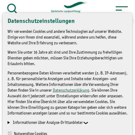
Zum
Inhalt
Suche
öffnen
Datenschutzeinstellungen
springen
Wir verwenden Cookies und andere Technologien auf unserer Website.
Einige von ihnen sind essenziell, während andere uns helfen, diese
Website und Ihre Erfahrung zu verbessern.
»
Wenn Sie unter 16 Jahre alt sind und Ihre Zustimmung zu freiwilligen
Themen
Naturschutzstationen
Diensten geben möchten, müssen Sie Ihre Erziehungsberechtigten um
»
Überblick Naturschutzstationen
Erlaubnis bitten.
Personenbezogene Daten können verarbeitet werden (z. B. IP-Adressen),
NABU Naturschutzstation
z. B. für personalisierte Anzeigen und Inhalte oder Anzeigen- und
Inhaltsmessung. Weitere Informationen über die Verwendung Ihrer
Herrenhaide
Daten finden Sie in unserer
Datenschutzerklärung
. Sie können Ihre
Auswahl dort jederzeit unter Einstellungen widerrufen oder anpassen.
Hier finden Sie eine Übersicht über alle verwendeten Cookies. Sie
können Ihre Einwilligung zu ganzen Kategorien geben oder sich weitere
ÜBERBLICK
Informationen anzeigen lassen und so nur bestimmte Cookies auswählen.
NATURSCHUTZSTATIONEN
Informationen über Analyse-Drittanbieter
Notwendige Cookies