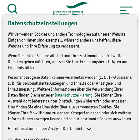
Zum
Inhalt
Suche
öffnen
springen
Datenschutzeinstellungen
Wir verwenden Cookies und andere Technologien auf unserer Website.
Einige von ihnen sind essenziell, während andere uns helfen, diese
Website und Ihre Erfahrung zu verbessern.
»
Themen
Naturschutzstationen
Wenn Sie unter 16 Jahre alt sind und Ihre Zustimmung zu freiwilligen
Diensten geben möchten, müssen Sie Ihre Erziehungsberechtigten um
»
Überblick Naturschutzstationen
Erlaubnis bitten.
Personenbezogene Daten können verarbeitet werden (z. B. IP-Adressen),
NABU Naturschutzstation
z. B. für personalisierte Anzeigen und Inhalte oder Anzeigen- und
Inhaltsmessung. Weitere Informationen über die Verwendung Ihrer
Stadt und Aue Leipzig
Daten finden Sie in unserer
Datenschutzerklärung
. Sie können Ihre
Auswahl dort jederzeit unter Einstellungen widerrufen oder anpassen.
Hier finden Sie eine Übersicht über alle verwendeten Cookies. Sie
ÜBERBLICK
können Ihre Einwilligung zu ganzen Kategorien geben oder sich weitere
Informationen anzeigen lassen und so nur bestimmte Cookies auswählen.
NATURSCHUTZSTATIONEN
Informationen über Analyse-Drittanbieter