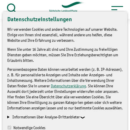
Zum
Inhalt
Suche
Datenschutzeinstellungen
öffnen
springen
Wir verwenden Cookies und andere Technologien auf unserer Website.
Einige von ihnen sind essenziell, während andere uns helfen, diese
Website und Ihre Erfahrung zu verbessern.
Wenn Sie unter 16 Jahre alt sind und Ihre Zustimmung zu freiwilligen
»
»
Themen
Umweltbildung
Digitale
Diensten geben möchten, müssen Sie Ihre Erziehungsberechtigten um
Umweltbildung
Erlaubnis bitten.
Personenbezogene Daten können verarbeitet werden (z. B. IP-Adressen),
APP in den Wald
z. B. für personalisierte Anzeigen und Inhalte oder Anzeigen- und
Inhaltsmessung. Weitere Informationen über die Verwendung Ihrer
Daten finden Sie in unserer
Datenschutzerklärung
. Sie können Ihre
Auswahl dort jederzeit unter Einstellungen widerrufen oder anpassen.
DIGITALE UMWELTBILDUNG
Hier finden Sie eine Übersicht über alle verwendeten Cookies. Sie
können Ihre Einwilligung zu ganzen Kategorien geben oder sich weitere
Informationen anzeigen lassen und so nur bestimmte Cookies auswählen.
Informationen über Analyse-Drittanbieter
Notwendige Cookies