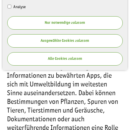
Analyse
Nur notwendige zulassen
Ausgewählte Cookies zulassen
(Foto: zukunftswerkstatt dresden gGmbH)
Im Modul „App in den Wald“ erhalten die
Alle Cookies zulassen
Multiplikator:innen jede Menge
Informationen zu bewährten Apps, die
sich mit Umweltbildung im weitesten
Sinne auseinandersetzen. Dabei können
Bestimmungen von Pflanzen, Spuren von
Tieren, Tierstimmen und Geräusche,
Dokumentationen oder auch
weiterführende Informationen eine Rolle