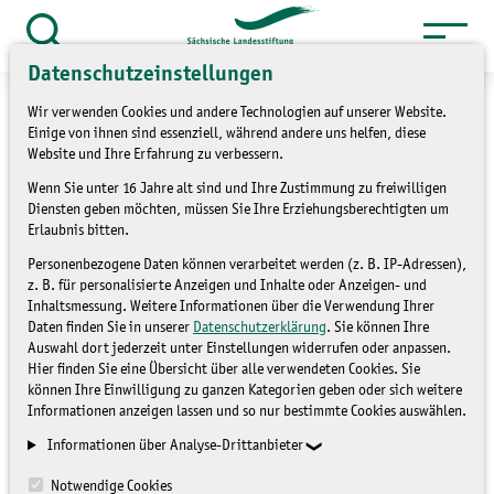
Zum
Inhalt
Suche
Datenschutzeinstellungen
öffnen
springen
Wir verwenden Cookies und andere Technologien auf unserer Website.
Einige von ihnen sind essenziell, während andere uns helfen, diese
Website und Ihre Erfahrung zu verbessern.
Wenn Sie unter 16 Jahre alt sind und Ihre Zustimmung zu freiwilligen
»
»
Themen
Umweltbildung
Digitale
Diensten geben möchten, müssen Sie Ihre Erziehungsberechtigten um
Umweltbildung
Erlaubnis bitten.
Personenbezogene Daten können verarbeitet werden (z. B. IP-Adressen),
Mit offenen Ohren durch
z. B. für personalisierte Anzeigen und Inhalte oder Anzeigen- und
Inhaltsmessung. Weitere Informationen über die Verwendung Ihrer
die Natur
Daten finden Sie in unserer
Datenschutzerklärung
. Sie können Ihre
Auswahl dort jederzeit unter Einstellungen widerrufen oder anpassen.
Hier finden Sie eine Übersicht über alle verwendeten Cookies. Sie
können Ihre Einwilligung zu ganzen Kategorien geben oder sich weitere
DIGITALE UMWELTBILDUNG
Informationen anzeigen lassen und so nur bestimmte Cookies auswählen.
Informationen über Analyse-Drittanbieter
Notwendige Cookies