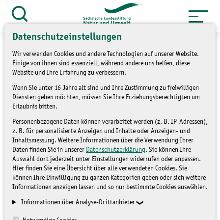
Zum
Inhalt
Suche
öffnen
springen
Datenschutzeinstellungen
Wir verwenden Cookies und andere Technologien auf unserer Website.
Einige von ihnen sind essenziell, während andere uns helfen, diese
Website und Ihre Erfahrung zu verbessern.
»
Themen
Umweltbildung
Wenn Sie unter 16 Jahre alt sind und Ihre Zustimmung zu freiwilligen
Diensten geben möchten, müssen Sie Ihre Erziehungsberechtigten um
Erlaubnis bitten.
Umweltmobil zum „Tag
Personenbezogene Daten können verarbeitet werden (z. B. IP-Adressen),
gegen Lärm“ in Torgau
z. B. für personalisierte Anzeigen und Inhalte oder Anzeigen- und
Inhaltsmessung. Weitere Informationen über die Verwendung Ihrer
Daten finden Sie in unserer
Datenschutzerklärung
. Sie können Ihre
Auswahl dort jederzeit unter Einstellungen widerrufen oder anpassen.
UMWELTBILDUNG
Hier finden Sie eine Übersicht über alle verwendeten Cookies. Sie
können Ihre Einwilligung zu ganzen Kategorien geben oder sich weitere
Informationen anzeigen lassen und so nur bestimmte Cookies auswählen.
Informationen über Analyse-Drittanbieter