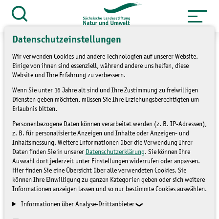
Zum
Inhalt
Suche
öffnen
springen
Datenschutzeinstellungen
Wir verwenden Cookies und andere Technologien auf unserer Website.
Einige von ihnen sind essenziell, während andere uns helfen, diese
Website und Ihre Erfahrung zu verbessern.
»
Themen
Umweltbildung
Wenn Sie unter 16 Jahre alt sind und Ihre Zustimmung zu freiwilligen
Diensten geben möchten, müssen Sie Ihre Erziehungsberechtigten um
Erlaubnis bitten.
UN - Dekadeprojekt:
Personenbezogene Daten können verarbeitet werden (z. B. IP-Adressen),
Auszeichnung für
z. B. für personalisierte Anzeigen und Inhalte oder Anzeigen- und
Inhaltsmessung. Weitere Informationen über die Verwendung Ihrer
"Puppenstuben gesucht"
Daten finden Sie in unserer
Datenschutzerklärung
. Sie können Ihre
Auswahl dort jederzeit unter Einstellungen widerrufen oder anpassen.
Hier finden Sie eine Übersicht über alle verwendeten Cookies. Sie
können Ihre Einwilligung zu ganzen Kategorien geben oder sich weitere
UMWELTBILDUNG
Informationen anzeigen lassen und so nur bestimmte Cookies auswählen.
Informationen über Analyse-Drittanbieter