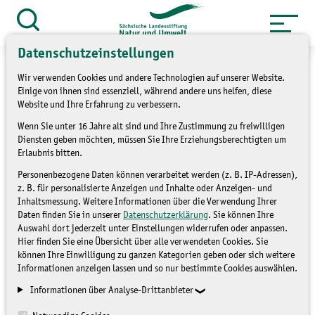
Zum
Inhalt
Suche
öffnen
springen
Datenschutzeinstellungen
Wir verwenden Cookies und andere Technologien auf unserer Website.
Einige von ihnen sind essenziell, während andere uns helfen, diese
Website und Ihre Erfahrung zu verbessern.
»
Themen
Umweltbildung
Wenn Sie unter 16 Jahre alt sind und Ihre Zustimmung zu freiwilligen
Diensten geben möchten, müssen Sie Ihre Erziehungsberechtigten um
Erlaubnis bitten.
Weiterbildungskurs
Personenbezogene Daten können verarbeitet werden (z. B. IP-Adressen),
Zertifizierte:r Natur- und
z. B. für personalisierte Anzeigen und Inhalte oder Anzeigen- und
Inhaltsmessung. Weitere Informationen über die Verwendung Ihrer
Landschaftsführer:in
Daten finden Sie in unserer
Datenschutzerklärung
. Sie können Ihre
Auswahl dort jederzeit unter Einstellungen widerrufen oder anpassen.
(ZNL) für Erzgebirge und
Hier finden Sie eine Übersicht über alle verwendeten Cookies. Sie
können Ihre Einwilligung zu ganzen Kategorien geben oder sich weitere
Vogtland
Informationen anzeigen lassen und so nur bestimmte Cookies auswählen.
Informationen über Analyse-Drittanbieter