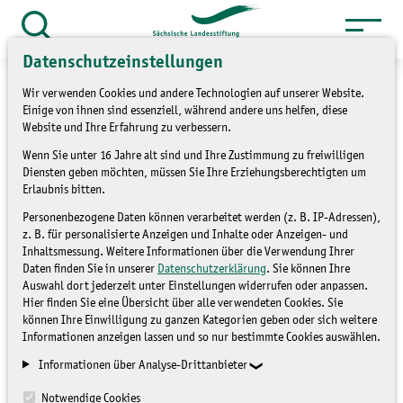
Zum
Inhalt
Suche
Datenschutzeinstellungen
öffnen
springen
Wir verwenden Cookies und andere Technologien auf unserer Website.
Einige von ihnen sind essenziell, während andere uns helfen, diese
Website und Ihre Erfahrung zu verbessern.
Wenn Sie unter 16 Jahre alt sind und Ihre Zustimmung zu freiwilligen
»
Themen
Umweltbildung
Diensten geben möchten, müssen Sie Ihre Erziehungsberechtigten um
»
Umweltmedienkisten
Erlaubnis bitten.
Personenbezogene Daten können verarbeitet werden (z. B. IP-Adressen),
Wetter und Klima
z. B. für personalisierte Anzeigen und Inhalte oder Anzeigen- und
Inhaltsmessung. Weitere Informationen über die Verwendung Ihrer
Daten finden Sie in unserer
Datenschutzerklärung
. Sie können Ihre
Auswahl dort jederzeit unter Einstellungen widerrufen oder anpassen.
UMWELTMEDIENKISTEN
Hier finden Sie eine Übersicht über alle verwendeten Cookies. Sie
können Ihre Einwilligung zu ganzen Kategorien geben oder sich weitere
Informationen anzeigen lassen und so nur bestimmte Cookies auswählen.
Informationen über Analyse-Drittanbieter
Notwendige Cookies