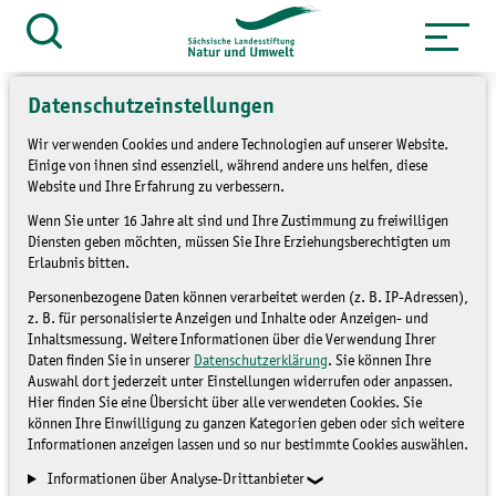
Zum
Inhalt
Suche
öffnen
springen
Datenschutzeinstellungen
Wir verwenden Cookies und andere Technologien auf unserer Website.
Einige von ihnen sind essenziell, während andere uns helfen, diese
Website und Ihre Erfahrung zu verbessern.
21. Sächsische
Wenn Sie unter 16 Jahre alt sind und Ihre Zustimmung zu freiwilligen
Gewässertage
Diensten geben möchten, müssen Sie Ihre Erziehungsberechtigten um
Erlaubnis bitten.
„Herausforderungen,
Personenbezogene Daten können verarbeitet werden (z. B. IP-Adressen),
z. B. für personalisierte Anzeigen und Inhalte oder Anzeigen- und
Bausteine und gute
Inhaltsmessung. Weitere Informationen über die Verwendung Ihrer
Daten finden Sie in unserer
Datenschutzerklärung
. Sie können Ihre
Lösungen für die
Auswahl dort jederzeit unter Einstellungen widerrufen oder anpassen.
Hier finden Sie eine Übersicht über alle verwendeten Cookies. Sie
Bewirtschaftung der
können Ihre Einwilligung zu ganzen Kategorien geben oder sich weitere
Informationen anzeigen lassen und so nur bestimmte Cookies auswählen.
Gewässer im Klimawandel“
(F
Informationen über Analyse-Drittanbieter