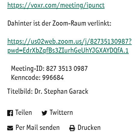
https://voxr.com/meeting/ipunct
Dahinter ist der Zoom-Raum verlinkt:
https://us02web.zoom.us/j/82735130987?
pwd=EdrXbZqfBs3ZIurhGeUhYJGXAYDQfA.1
Meeting-ID: 827 3513 0987
Kenncode: 996684
Titelbild: Dr. Stephan Garack
Teilen
Twittern
Per Mail senden
Drucken