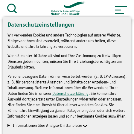
Zum
Inhalt
Suche
öffnen
springen
Datenschutzeinstellungen
Wir verwenden Cookies und andere Technologien auf unserer Website.
Einige von ihnen sind essenziell, während andere uns helfen, diese
Website und Ihre Erfahrung zu verbessern.
JuNa-
Wenn Sie unter 16 Jahre alt sind und Ihre Zustimmung zu freiwilligen
Diensten geben möchten, müssen Sie Ihre Erziehungsberechtigten um
Artenforscher*innen-
Erlaubnis bitten.
Camp "Hautflügler"
Personenbezogene Daten können verarbeitet werden (z. B. IP-Adressen),
z. B. für personalisierte Anzeigen und Inhalte oder Anzeigen- und
Von Bestäubern,
Inhaltsmessung. Weitere Informationen über die Verwendung Ihrer
Daten finden Sie in unserer
Datenschutzerklärung
. Sie können Ihre
Schädlingsbekämpfern und
Auswahl dort jederzeit unter Einstellungen widerrufen oder anpassen.
Hier finden Sie eine Übersicht über alle verwendeten Cookies. Sie
unbekannten Feinden
können Ihre Einwilligung zu ganzen Kategorien geben oder sich weitere
(B 14/26)
Informationen anzeigen lassen und so nur bestimmte Cookies auswählen.
Informationen über Analyse-Drittanbieter