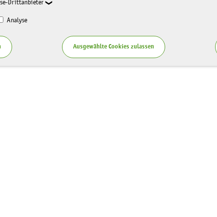
se-Drittanbieter
Analyse
n
Ausgewählte Cookies zulassen
Service
zung LaNU
Blog
ten
Publikationen