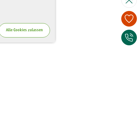
Spenden Sie je
Alle Cookies zulassen
Zum Kontaktfor
Wo Sie uns finden
Riesaer Straße 7
01129 Dresden
Tel.:
0351 - 81 41 67 00