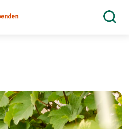
penden
Suche
öffnen