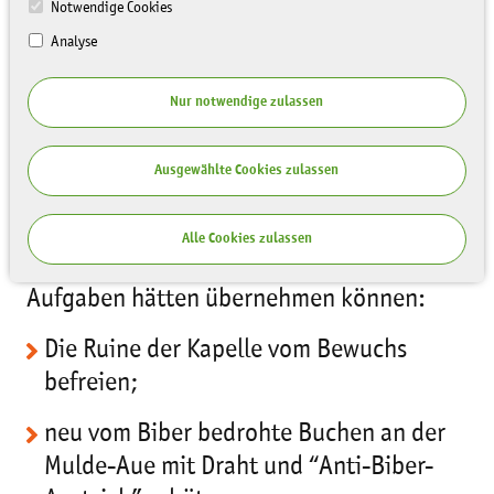
Notwendige Cookies
Analyse
- - - Eilmeldung: Und eben wurde im
Nur notwendige zulassen
Nachgang zum Parkseminar noch die
dreistielige Roteiche neu gepflanzt! - - -
Ausgewählte Cookies zulassen
Für maximal sieben Arbeitsgruppen wäre
Platz gewesen vom 18. bis 20. Oktober
Alle Cookies zulassen
2024 im Park Wechselburg, die folgende
Aufgaben hätten übernehmen können:
Die Ruine der Kapelle vom Bewuchs
befreien;
neu vom Biber bedrohte Buchen an der
Mulde-Aue mit Draht und “Anti-Biber-