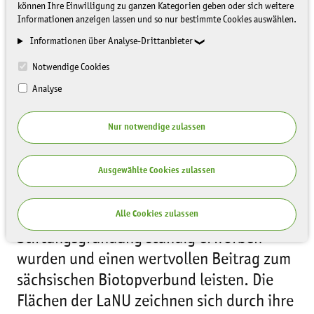
können Ihre Einwilligung zu ganzen Kategorien geben oder sich weitere
Informationen anzeigen lassen und so nur bestimmte Cookies auswählen.
Informationen über Analyse-Drittanbieter
Notwendige Cookies
Analyse
Über Naturschutz reden ist der erste
Nur notwendige zulassen
Schritt, Naturschutz auch wirklich zu
wollen, der zweite. Der dritte und
Ausgewählte Cookies zulassen
wichtigste Schritt aber ist, Naturschutz in
der Fläche umzusetzen. Das tut die LaNU
auf ihren Flächen, die seit der
Alle Cookies zulassen
Stiftungsgründung ständig erworben
wurden und einen wertvollen Beitrag zum
sächsischen Biotopverbund leisten. Die
Flächen der LaNU zeichnen sich durch ihre