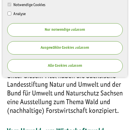
Notwendige Cookies
Analyse
Nur notwendige zulassen
Im Wald da sind die Bäume - Im
Ausgewählte Cookies zulassen
Spannungsfeld von Mensch, Ökologie
und Ökonomie
Alle Cookies zulassen
Unter diesem Titel haben die Sächsische
Landesstiftung Natur und Umwelt und der
Bund für Umwelt und Naturschutz Sachsen
eine Ausstellung zum Thema Wald und
(nachhaltige) Forstwirtschaft konzipiert.