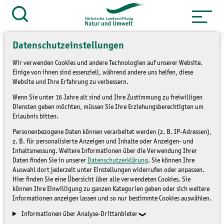
Zum
Inhalt
Suche
öffnen
springen
Datenschutzeinstellungen
Wir verwenden Cookies und andere Technologien auf unserer Website.
Einige von ihnen sind essenziell, während andere uns helfen, diese
Website und Ihre Erfahrung zu verbessern.
»
»
Service
Ausstellungen
Wald
Wenn Sie unter 16 Jahre alt sind und Ihre Zustimmung zu freiwilligen
Diensten geben möchten, müssen Sie Ihre Erziehungsberechtigten um
Wanderausstellung "Im
Erlaubnis bitten.
Wald da sind die Bäume"
Personenbezogene Daten können verarbeitet werden (z. B. IP-Adressen),
z. B. für personalisierte Anzeigen und Inhalte oder Anzeigen- und
Inhaltsmessung. Weitere Informationen über die Verwendung Ihrer
Daten finden Sie in unserer
Datenschutzerklärung
. Sie können Ihre
WALD
Auswahl dort jederzeit unter Einstellungen widerrufen oder anpassen.
Hier finden Sie eine Übersicht über alle verwendeten Cookies. Sie
können Ihre Einwilligung zu ganzen Kategorien geben oder sich weitere
Informationen anzeigen lassen und so nur bestimmte Cookies auswählen.
Informationen über Analyse-Drittanbieter