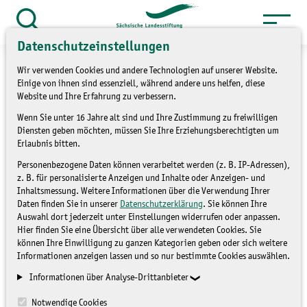
Zum
Inhalt
Suche
Datenschutzeinstellungen
öffnen
springen
Wir verwenden Cookies und andere Technologien auf unserer Website.
Einige von ihnen sind essenziell, während andere uns helfen, diese
Website und Ihre Erfahrung zu verbessern.
Wenn Sie unter 16 Jahre alt sind und Ihre Zustimmung zu freiwilligen
»
Service
Presse und Medien
Diensten geben möchten, müssen Sie Ihre Erziehungsberechtigten um
»
Pressemitteilungen
Erlaubnis bitten.
Personenbezogene Daten können verarbeitet werden (z. B. IP-Adressen),
Der KinderUmweltBus mit
z. B. für personalisierte Anzeigen und Inhalte oder Anzeigen- und
Inhaltsmessung. Weitere Informationen über die Verwendung Ihrer
spielerisch - spannenden
Daten finden Sie in unserer
Datenschutzerklärung
. Sie können Ihre
Auswahl dort jederzeit unter Einstellungen widerrufen oder anpassen.
Experimenten
Hier finden Sie eine Übersicht über alle verwendeten Cookies. Sie
können Ihre Einwilligung zu ganzen Kategorien geben oder sich weitere
Informationen anzeigen lassen und so nur bestimmte Cookies auswählen.
PRESSEMITTEILUNGEN
Informationen über Analyse-Drittanbieter
Notwendige Cookies