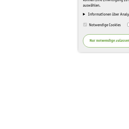
können Ihre Einwilligung zu 
auswählen.
Informationen über Analy
Notwendige Cookies
Nur notwendige zulasse
I
Top Themen
Spenden
n
f
Veranstaltungen
Unterstüt
o