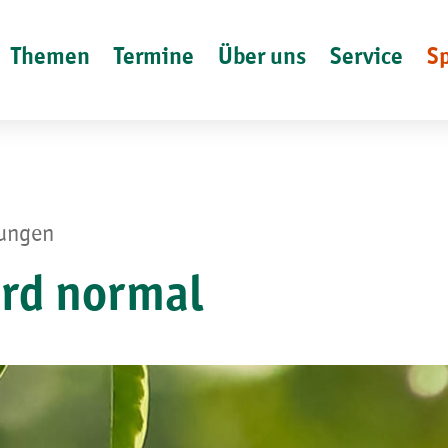
Themen
Termine
Über uns
Service
S
lungen
ird normal