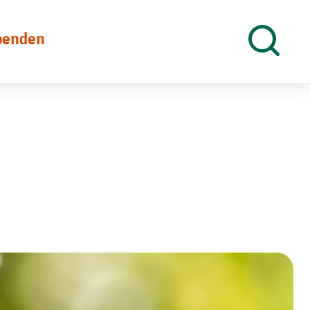
penden
Suche
öffnen