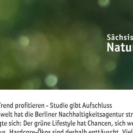
nd profitieren - Studie gibt Aufschluss
lt hat die Berliner Nachhaltigkeitsagentur str
te sich: Der grüne Lifestyle hat Chancen, sich we
aus. Hardcore-Ökos sind deshalb enttäuscht. Vi