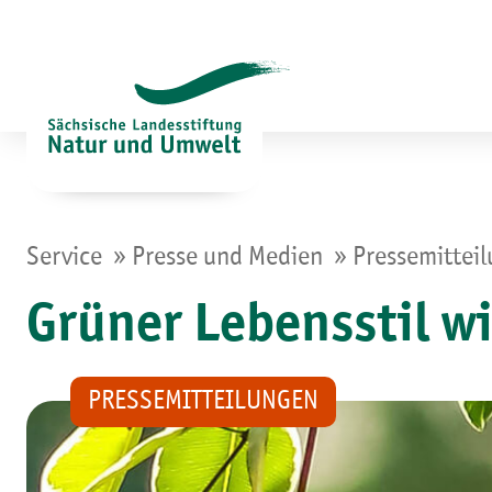
Zum
Inhalt
springen
»
»
Service
Presse und Medien
Pressemittei
Grüner Lebensstil w
PRESSEMITTEILUNGEN