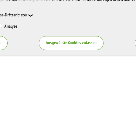
ganzen Kategorien geben oder sich weitere Informationen anzeigen lassen und so
se-Drittanbieter
Analyse
n
Ausgewählte Cookies zulassen
Service
zung LaNU
Blog