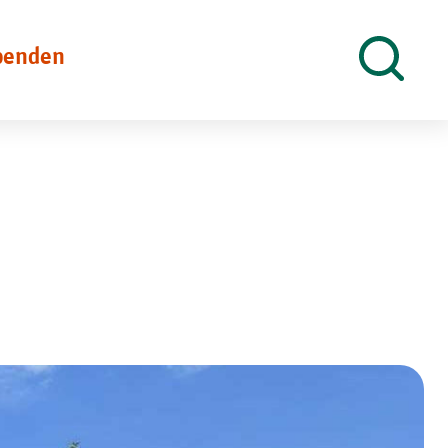
penden
Suche
öffnen