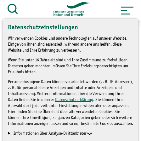
Zum
Inhalt
Suche
öffnen
springen
Datenschutzeinstellungen
Wir verwenden Cookies und andere Technologien auf unserer Website.
Einige von ihnen sind essenziell, während andere uns helfen, diese
Website und Ihre Erfahrung zu verbessern.
»
»
Themen
Umweltbildung
Junge
Wenn Sie unter 16 Jahre alt sind und Ihre Zustimmung zu freiwilligen
Naturwächter Sachsen
Diensten geben möchten, müssen Sie Ihre Erziehungsberechtigten um
Erlaubnis bitten.
JuNa: Heute nutzen, was
Personenbezogene Daten können verarbeitet werden (z. B. IP-Adressen),
z. B. für personalisierte Anzeigen und Inhalte oder Anzeigen- und
frühere Generationen
Inhaltsmessung. Weitere Informationen über die Verwendung Ihrer
Daten finden Sie in unserer
Datenschutzerklärung
. Sie können Ihre
angelegt haben
Auswahl dort jederzeit unter Einstellungen widerrufen oder anpassen.
Hier finden Sie eine Übersicht über alle verwendeten Cookies. Sie
können Ihre Einwilligung zu ganzen Kategorien geben oder sich weitere
Informationen anzeigen lassen und so nur bestimmte Cookies auswählen.
JUNGE NATURWÄCHTER SACHSEN
Informationen über Analyse-Drittanbieter