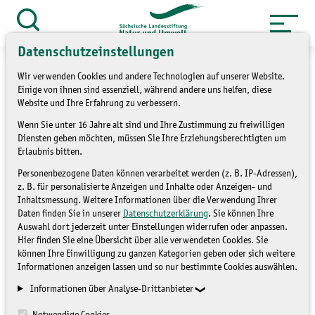
Zum
Inhalt
Suche
öffnen
springen
Datenschutzeinstellungen
Wir verwenden Cookies und andere Technologien auf unserer Website.
Einige von ihnen sind essenziell, während andere uns helfen, diese
Website und Ihre Erfahrung zu verbessern.
»
Themen
Naturschutzstationen
Wenn Sie unter 16 Jahre alt sind und Ihre Zustimmung zu freiwilligen
Diensten geben möchten, müssen Sie Ihre Erziehungsberechtigten um
»
Überblick Naturschutzstationen
Erlaubnis bitten.
Personenbezogene Daten können verarbeitet werden (z. B. IP-Adressen),
NABU Kreisverband Aue-
z. B. für personalisierte Anzeigen und Inhalte oder Anzeigen- und
Inhaltsmessung. Weitere Informationen über die Verwendung Ihrer
Schwarzenberg e. V.
Daten finden Sie in unserer
Datenschutzerklärung
. Sie können Ihre
Auswahl dort jederzeit unter Einstellungen widerrufen oder anpassen.
Hier finden Sie eine Übersicht über alle verwendeten Cookies. Sie
ÜBERBLICK
können Ihre Einwilligung zu ganzen Kategorien geben oder sich weitere
Informationen anzeigen lassen und so nur bestimmte Cookies auswählen.
NATURSCHUTZSTATIONEN
Informationen über Analyse-Drittanbieter