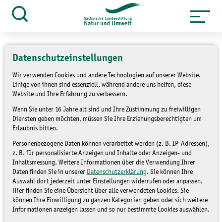
Zum
Inhalt
Suche
öffnen
springen
Datenschutzeinstellungen
Wir verwenden Cookies und andere Technologien auf unserer Website.
Einige von ihnen sind essenziell, während andere uns helfen, diese
»
»
Themen
Umweltbildung
Mobile
Website und Ihre Erfahrung zu verbessern.
Umweltbildung
Wenn Sie unter 16 Jahre alt sind und Ihre Zustimmung zu freiwilligen
Diensten geben möchten, müssen Sie Ihre Erziehungsberechtigten um
KinderUmweltBus
Erlaubnis bitten.
Personenbezogene Daten können verarbeitet werden (z. B. IP-Adressen),
(KUBus)
z. B. für personalisierte Anzeigen und Inhalte oder Anzeigen- und
Inhaltsmessung. Weitere Informationen über die Verwendung Ihrer
Daten finden Sie in unserer
Datenschutzerklärung
. Sie können Ihre
MOBILE UMWELTBILDUNG
Auswahl dort jederzeit unter Einstellungen widerrufen oder anpassen.
Hier finden Sie eine Übersicht über alle verwendeten Cookies. Sie
können Ihre Einwilligung zu ganzen Kategorien geben oder sich weitere
Informationen anzeigen lassen und so nur bestimmte Cookies auswählen.