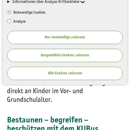
Informationen über Analyse-Drittanbieter
Notwendige Cookies
Analyse
Nur notwendige zulassen
Die Natur bestaunen - mit Experimenten
Ausgewählte Cookies zulassen
begreifen - die Umwelt beschützen! Der
KinderUmweltBus (KUBus) richtet sich mit
Alle Cookies zulassen
seinem mobilen Umweltbildungsangebot
direkt an Kinder im Vor- und
Grundschulalter.
Bestaunen – begreifen –
beschützen mit dem KUBus