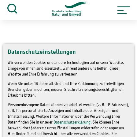
Zum
Inhalt
Suche
öffnen
springen
Datenschutzeinstellungen
»
Themen
Umweltbildung
Wir verwenden Cookies und andere Technologien auf unserer Website.
Rückblick: Finanziell
Einige von ihnen sind essenziell, während andere uns helfen, diese
Website und Ihre Erfahrung zu verbessern.
unterstützte Maßnahmen
Wenn Sie unter 16 Jahre alt sind und Ihre Zustimmung zu freiwilligen
Diensten geben möchten, müssen Sie Ihre Erziehungsberechtigten um
der Umweltbildung 2023
Erlaubnis bitten.
Personenbezogene Daten können verarbeitet werden (z. B. IP-Adressen),
z. B. für personalisierte Anzeigen und Inhalte oder Anzeigen- und
UMWELTBILDUNG
Inhaltsmessung. Weitere Informationen über die Verwendung Ihrer
Daten finden Sie in unserer
Datenschutzerklärung
. Sie können Ihre
Auswahl dort jederzeit unter Einstellungen widerrufen oder anpassen.
Hier finden Sie eine Übersicht über alle verwendeten Cookies. Sie