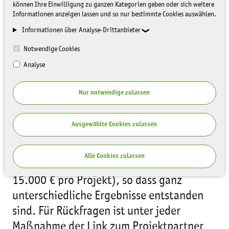
können Ihre Einwilligung zu ganzen Kategorien geben oder sich weitere
Informationen anzeigen lassen und so nur bestimmte Cookies auswählen.
Informationen über Analyse-Drittanbieter
Notwendige Cookies
Analyse
Nur notwendige zulassen
An dieser Stelle möchten wir in Kurzform
alle im Jahr 2023 finanziell unterstützte
Ausgewählte Cookies zulassen
Umweltbildungsmaßnahmen vorstellen.
Die Projektumfänge Planung mit den
Alle Cookies zulassen
Partnern individuell abgestimmt (max.
15.000 € pro Projekt), so dass ganz
unterschiedliche Ergebnisse entstanden
sind. Für Rückfragen ist unter jeder
Maßnahme der Link zum Projektpartner