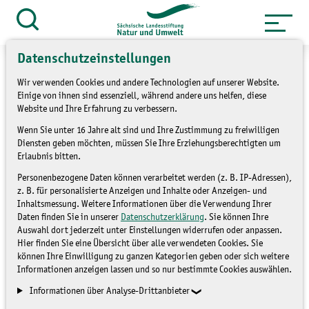
Zum
Inhalt
Suche
öffnen
springen
Datenschutzeinstellungen
Wir verwenden Cookies und andere Technologien auf unserer Website.
Einige von ihnen sind essenziell, während andere uns helfen, diese
Website und Ihre Erfahrung zu verbessern.
»
»
Über uns
Stellenangebote
Offene
Wenn Sie unter 16 Jahre alt sind und Ihre Zustimmung zu freiwilligen
Stellen
Diensten geben möchten, müssen Sie Ihre Erziehungsberechtigten um
Erlaubnis bitten.
Freie Stellen im
Personenbezogene Daten können verarbeitet werden (z. B. IP-Adressen),
z. B. für personalisierte Anzeigen und Inhalte oder Anzeigen- und
Ökologischen
Inhaltsmessung. Weitere Informationen über die Verwendung Ihrer
Daten finden Sie in unserer
Datenschutzerklärung
. Sie können Ihre
Bundesfreiwilligendienst
Auswahl dort jederzeit unter Einstellungen widerrufen oder anpassen.
Hier finden Sie eine Übersicht über alle verwendeten Cookies. Sie
bei der LANU
können Ihre Einwilligung zu ganzen Kategorien geben oder sich weitere
Informationen anzeigen lassen und so nur bestimmte Cookies auswählen.
Informationen über Analyse-Drittanbieter
OFFENE STELLEN