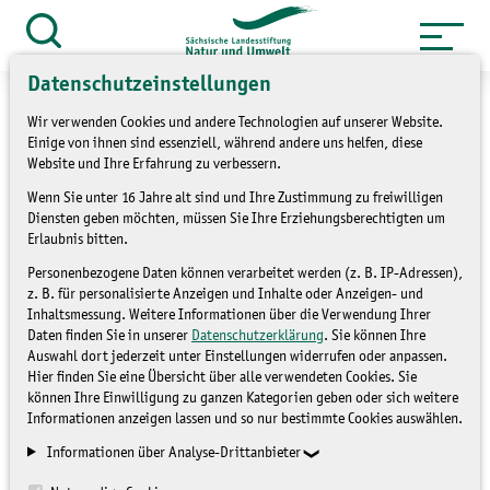
Zum
Inhalt
Suche
öffnen
springen
Datenschutzeinstellungen
Wir verwenden Cookies und andere Technologien auf unserer Website.
Einige von ihnen sind essenziell, während andere uns helfen, diese
Website und Ihre Erfahrung zu verbessern.
Fachgruppe Non-formales
Wenn Sie unter 16 Jahre alt sind und Ihre Zustimmung zu freiwilligen
Diensten geben möchten, müssen Sie Ihre Erziehungsberechtigten um
und informelles Lernen
Erlaubnis bitten.
Personenbezogene Daten können verarbeitet werden (z. B. IP-Adressen),
Landesstrategie BNE
(01389)
z. B. für personalisierte Anzeigen und Inhalte oder Anzeigen- und
Inhaltsmessung. Weitere Informationen über die Verwendung Ihrer
Daten finden Sie in unserer
Datenschutzerklärung
. Sie können Ihre
Auswahl dort jederzeit unter Einstellungen widerrufen oder anpassen.
Hier finden Sie eine Übersicht über alle verwendeten Cookies. Sie
können Ihre Einwilligung zu ganzen Kategorien geben oder sich weitere
Informationen anzeigen lassen und so nur bestimmte Cookies auswählen.
Informationen über Analyse-Drittanbieter