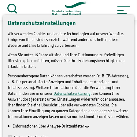
Zum
Inhalt
Suche
öffnen
springen
Datenschutzeinstellungen
Wir verwenden Cookies und andere Technologien auf unserer Website.
Einige von ihnen sind essenziell, während andere uns helfen, diese
Website und Ihre Erfahrung zu verbessern.
»
Themen
Artenschutz
Wenn Sie unter 16 Jahre alt sind und Ihre Zustimmung zu freiwilligen
Diensten geben möchten, müssen Sie Ihre Erziehungsberechtigten um
»
Flussperlmuschel
Erlaubnis bitten.
Personenbezogene Daten können verarbeitet werden (z. B. IP-Adressen),
Erlebnispfad
z. B. für personalisierte Anzeigen und Inhalte oder Anzeigen- und
Inhaltsmessung. Weitere Informationen über die Verwendung Ihrer
Flussperlmuschel
Daten finden Sie in unserer
Datenschutzerklärung
. Sie können Ihre
Auswahl dort jederzeit unter Einstellungen widerrufen oder anpassen.
eingeweiht
Hier finden Sie eine Übersicht über alle verwendeten Cookies. Sie
können Ihre Einwilligung zu ganzen Kategorien geben oder sich weitere
Informationen anzeigen lassen und so nur bestimmte Cookies auswählen.
FLUSSPERLMUSCHEL
Informationen über Analyse-Drittanbieter