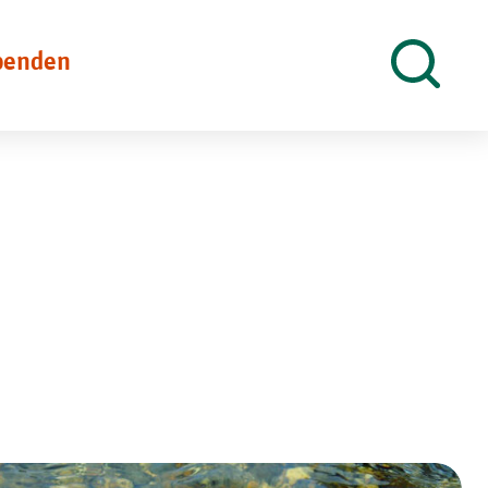
penden
Suche
öffnen